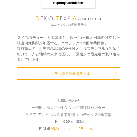
エコテックス®国際共同体
スイスのチューリヒを本部に、欧州15ヶ国と日本の独立した
検査研究機関が加盟する、エコテックス®国際共同体。
繊維製品の、世界最高水準の安全性と、サステナブルな生産に
むけて、人と地球の未来に優しい、厳格かつ最先端の取り組み
をしています。
エコテックス®国際共同体
お問い合わせ
一般財団法人ニッセンケン品質評価センター
ライフ アンド ヘルス事業本部 エコテックス®事業部
TEL 03-5875-6055
E-Mail
試験について
／
PRについて