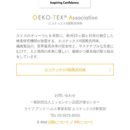
エコテックス®国際共同体
スイスのチューリヒを本部に、欧州15ヶ国と日本の独立した
検査研究機関が加盟する、エコテックス®国際共同体。
繊維製品の、世界最高水準の安全性と、サステナブルな生産に
むけて、人と地球の未来に優しい、厳格かつ最先端の取り組み
をしています。
エコテックス®国際共同体
お問い合わせ
一般財団法人ニッセンケン品質評価センター
ライフ アンド ヘルス事業本部 エコテックス®事業部
TEL 03-5875-6055
E-Mail
試験について
／
PRについて