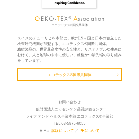
エコテックス®国際共同体
スイスのチューリヒを本部に、欧州15ヶ国と日本の独立した
検査研究機関が加盟する、エコテックス®国際共同体。
繊維製品の、世界最高水準の安全性と、サステナブルな生産に
むけて、人と地球の未来に優しい、厳格かつ最先端の取り組み
をしています。
エコテックス®国際共同体
お問い合わせ
一般財団法人ニッセンケン品質評価センター
ライフ アンド ヘルス事業本部 エコテックス®事業部
TEL 03-5875-6055
E-Mail
試験について
／
PRについて