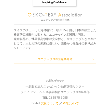
エコテックス®国際共同体
スイスのチューリヒを本部に、欧州15ヶ国と日本の独立した
検査研究機関が加盟する、エコテックス®国際共同体。
繊維製品の、世界最高水準の安全性と、サステナブルな生産に
むけて、人と地球の未来に優しい、厳格かつ最先端の取り組み
をしています。
エコテックス®国際共同体
お問い合わせ
一般財団法人ニッセンケン品質評価センター
ライフ アンド ヘルス事業本部 エコテックス®事業部
TEL 03-5875-6055
E-Mail
試験について
／
PRについて