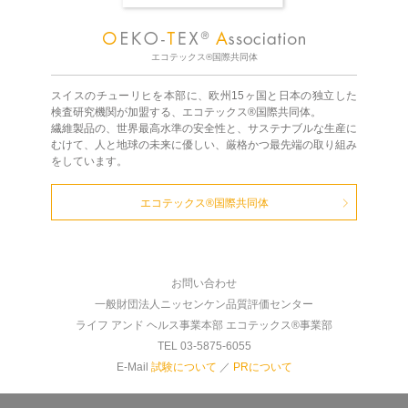
エコテックス®国際共同体
スイスのチューリヒを本部に、欧州15ヶ国と日本の独立した
検査研究機関が加盟する、エコテックス®国際共同体。
繊維製品の、世界最高水準の安全性と、サステナブルな生産に
むけて、人と地球の未来に優しい、厳格かつ最先端の取り組み
をしています。
エコテックス®国際共同体
お問い合わせ
一般財団法人ニッセンケン品質評価センター
ライフ アンド ヘルス事業本部 エコテックス®事業部
TEL 03-5875-6055
E-Mail
試験について
／
PRについて