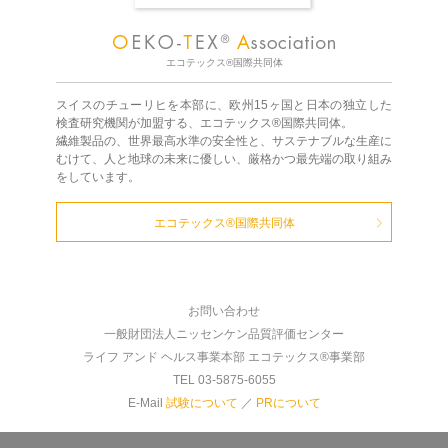
エコテックス®国際共同体
スイスのチューリヒを本部に、欧州15ヶ国と日本の独立した
検査研究機関が加盟する、エコテックス®国際共同体。
繊維製品の、世界最高水準の安全性と、サステナブルな生産に
むけて、人と地球の未来に優しい、厳格かつ最先端の取り組み
をしています。
エコテックス®国際共同体
お問い合わせ
一般財団法人ニッセンケン品質評価センター
ライフ アンド ヘルス事業本部 エコテックス®事業部
TEL 03-5875-6055
E-Mail
試験について
／
PRについて