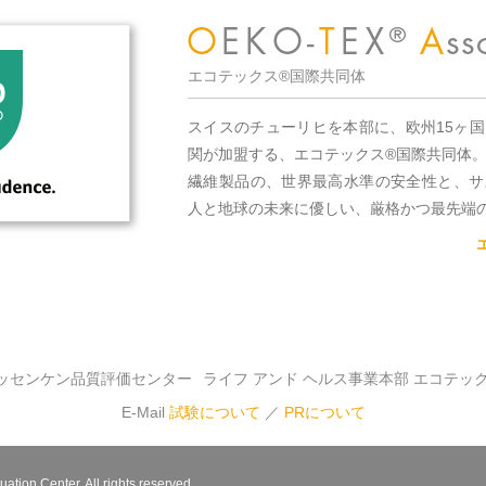
エコテックス®国際共同体
スイスのチューリヒを本部に、欧州15ヶ
関が加盟する、エコテックス®国際共同体
繊維製品の、世界最高水準の安全性と、サ
人と地球の未来に優しい、厳格かつ最先端
ッセンケン品質評価センター
ライフ アンド ヘルス事業本部 エコテッ
E-Mail
試験について
／
PRについて
ation Center. All rights reserved.