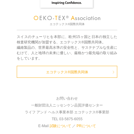
エコテックス®国際共同体
スイスのチューリヒを本部に、欧州15ヶ国と日本の独立した
検査研究機関が加盟する、エコテックス®国際共同体。
繊維製品の、世界最高水準の安全性と、サステナブルな生産に
むけて、人と地球の未来に優しい、厳格かつ最先端の取り組み
をしています。
エコテックス®国際共同体
お問い合わせ
一般財団法人ニッセンケン品質評価センター
ライフ アンド ヘルス事業本部 エコテックス®事業部
TEL 03-5875-6055
E-Mail
試験について
／
PRについて