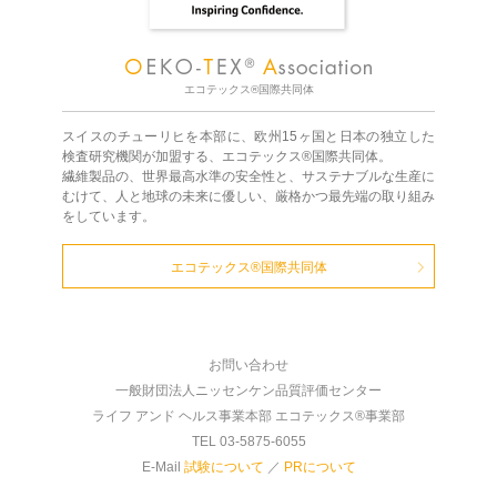
エコテックス®国際共同体
スイスのチューリヒを本部に、欧州15ヶ国と日本の独立した
検査研究機関が加盟する、エコテックス®国際共同体。
繊維製品の、世界最高水準の安全性と、サステナブルな生産に
むけて、人と地球の未来に優しい、厳格かつ最先端の取り組み
をしています。
エコテックス®国際共同体
お問い合わせ
一般財団法人ニッセンケン品質評価センター
ライフ アンド ヘルス事業本部 エコテックス®事業部
TEL 03-5875-6055
E-Mail
試験について
／
PRについて