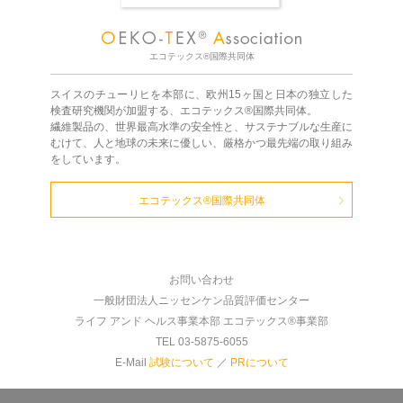
エコテックス®国際共同体
スイスのチューリヒを本部に、欧州15ヶ国と日本の独立した
検査研究機関が加盟する、エコテックス®国際共同体。
繊維製品の、世界最高水準の安全性と、サステナブルな生産に
むけて、人と地球の未来に優しい、厳格かつ最先端の取り組み
をしています。
エコテックス®国際共同体
お問い合わせ
一般財団法人ニッセンケン品質評価センター
ライフ アンド ヘルス事業本部 エコテックス®事業部
TEL 03-5875-6055
E-Mail
試験について
／
PRについて