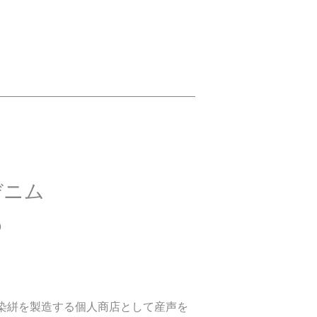
デニム
®
藍染絣を製造する個人商店として産声を