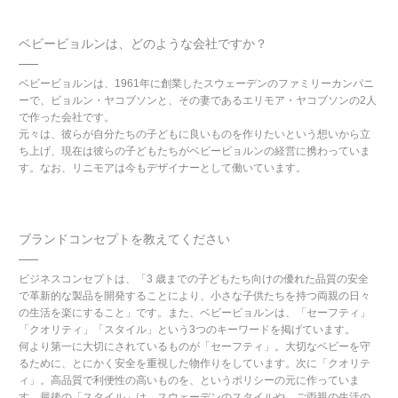
ベビービョルンは、どのような会社ですか？
ベビービョルンは、1961年に創業したスウェーデンのファミリーカンパニ
ーで、ビョルン・ヤコブソンと、その妻であるエリモア・ヤコブソンの2人
で作った会社です。
元々は、彼らが自分たちの子どもに良いものを作りたいという想いから立
ち上げ、現在は彼らの子どもたちがベビービョルンの経営に携わっていま
す。なお、リニモアは今もデザイナーとして働いています。
ブランドコンセプトを教えてください
ビジネスコンセプトは、「3 歳までの子どもたち向けの優れた品質の安全
で革新的な製品を開発することにより、小さな子供たちを持つ両親の日々
の生活を楽にすること」です。また、ベビービョルンは、「セーフティ」
「クオリティ」「スタイル」という3つのキーワードを掲げています。
何より第一に大切にされているものが「セーフティ」。大切なベビーを守
るために、とにかく安全を重視した物作りをしています。次に「クオリテ
ィ」。高品質で利便性の高いものを、というポリシーの元に作っていま
す。最後の「スタイル」は、スウェーデンのスタイルや、ご両親の生活の