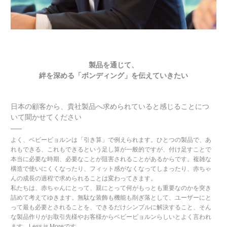
製品を通じて、
絆を深める「ボンディング」を伝えていきたい
日本の顧客から、貴社製品へ求められていると感じることにつ
いて聞かせてください
よく、ベビービョルンは「引き算」で例えられます。ひとつの製品で、あ
れもできる、これもできるという足し算が一般的ですが、付け足すことで
本当に必要な時期、必要なことが阻害されることがあるからです。複雑な
構造で使いにくくなったり、フィット感がなくなってしまったり、赤ちゃ
んの成長の過程で求められることは変わってきます。
私たちは、赤ちゃんにとって、親にとって何がもっとも重要なのかを突き
詰めて考えてゆきます。無駄な装飾も機能も削ぎ落として、ユーザーにと
って最も必要とされることを、できるだけシンプルに解決すること、そん
な製品作りがお取引先様やお客様からベビービョルンらしいとよく言われ
ます。Less is Moreです。