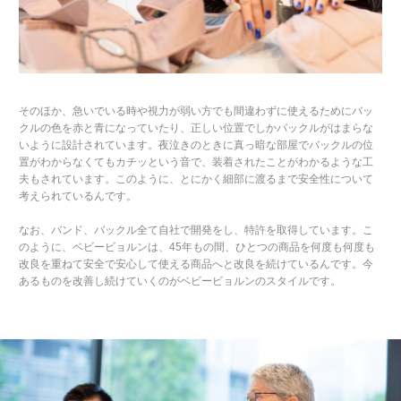
そのほか、急いでいる時や視力が弱い方でも間違わずに使えるためにバッ
クルの色を赤と青になっていたり、正しい位置でしかバックルがはまらな
いように設計されています。夜泣きのときに真っ暗な部屋でバックルの位
置がわからなくてもカチッという音で、装着されたことがわかるような工
夫もされています。このように、とにかく細部に渡るまで安全性について
考えられているんです。
なお、バンド、バックル全て自社で開発をし、特許を取得しています。こ
のように、ベビービョルンは、45年もの間、ひとつの商品を何度も何度も
改良を重ねて安全で安心して使える商品へと改良を続けているんです。今
あるものを改善し続けていくのがベビービョルンのスタイルです。