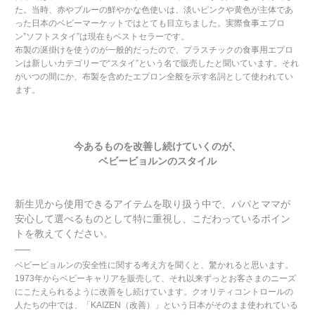
た。当時、赤やブルーの鮮やかな色使いは、淡いピンクや黄色が主体であ
った日本のベビーマーケットではとても目立ちました。実際食事エプロ
ン”ソフトスタイ”は現在もベストセラーです。
布製の涎掛けを使うのが一般的だったので、プラスチックの食事用エプロ
ンは新しいカテゴリーで“スタイ”という名で販売したと聞いています。それ
がいつの間にか、布製を含めたエプロン全般を示す名詞として使われてい
ます。
今あるものを改善し続けていくのが、
ベビービョルンのスタイル
新生児から使用できるアイテムを取り扱う中で、パパとママが
安心して選べるものとして特に重視し、こだわっているポイン
トを教えてください。
ベビービョルンの安全性に関する考え方を聞くと、驚かれると思います。
1973年からベビーキャリアを販売して、それ以来ずっとお客さまのニーズ
にこたえられるように改善をし続けています。クオリティコントロールの
人たちの中では、「KAIZEN（改善）」という日本がそのまま使われている