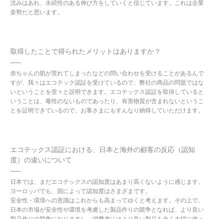
沈みはあれ、永続性のある伸び方をしていくと信じています。これは企業
姿勢だと思います。
取得したことで得られたメリットはありますか？
赤ちゃんの肌が荒れてしまったなどの問い合わせを受けることがあるんで
すが、我々はエコテック認証を受けているので、弊社の商品の問題ではな
いということを堂々と説明できます。エコテックス認証を取得していると
いうことは、毒性のないものであったり、有害物質が含まれないというこ
とを証明できているので、お客さまにもすんなり納得していただけます。
エコテックス認証における、日本と海外の
顧客の反応（認知
度）の違いについて
日本では、まだエコテックスの認知度はあまり高くないように感じます。
ヨーロッパでも、国によって認知度はさまざまです。
安全性・環境への意識はこれからも高まってゆくと考えます。その上で、
日本の市場が安全性や環境を考慮した製品作りの競争となれば、より良い
製品作りの競争になりますし、消費者にはより良い製品を永く大切に使っ