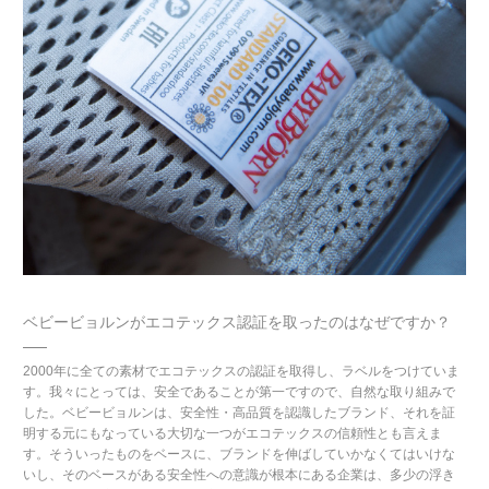
ベビービョルンがエコテックス認証を
取ったのはなぜですか？
2000年に全ての素材でエコテックスの認証を取得し、ラベルをつけていま
す。我々にとっては、安全であることが第一ですので、自然な取り組みで
した。ベビービョルンは、安全性・高品質を認識したブランド、それを証
明する元にもなっている大切な一つがエコテックスの信頼性とも言えま
す。そういったものをベースに、ブランドを伸ばしていかなくてはいけな
いし、そのベースがある安全性への意識が根本にある企業は、多少の浮き