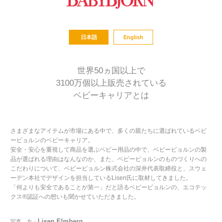
日本語
English
世界50ヵ国以上で
3100万個以上販売されている
ベビーキャリアとは
さまざまなアイテムが市場にある中で、多くの親たちに選ばれているベビ
ービョルンのベビーキャリア。
安全・安心を重視して商品を選ぶベビー用品の中で、ベビービョルンの製
品が選ばれる理由はなんなのか、また、ベビービョルンのものづくりへの
こだわりについて、ベビービョルン株式会社の深井代表取締役と、スウェ
ーデン本社でデザインを担当しているLisen氏に取材してきました。
「何よりも安全であることが第一」だと語るベビービョルンの、エコテッ
クス®認証への想いも聞かせていただきました。
Lisen Elmberg
写真 左：