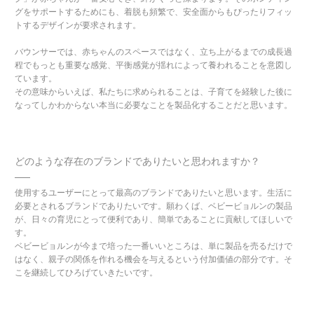
グをサポートするためにも、着脱も頻繁で、安全面からもぴったりフィッ
トするデザインが要求されます。
バウンサーでは、赤ちゃんのスペースではなく、立ち上がるまでの成長過
程でもっとも重要な感覚、平衡感覚が揺れによって養われることを意図し
ています。
その意味からいえば、私たちに求められることは、子育てを経験した後に
なってしかわからない本当に必要なことを製品化することだと思います。
どのような存在のブランドでありたいと思われますか？
使用するユーザーにとって最高のブランドでありたいと思います。生活に
必要とされるブランドでありたいです。願わくば、ベビービョルンの製品
が、日々の育児にとって便利であり、簡単であることに貢献してほしいで
す。
ベビービョルンが今まで培った一番いいところは、単に製品を売るだけで
はなく、親子の関係を作れる機会を与えるという付加価値の部分です。そ
こを継続してひろげていきたいです。