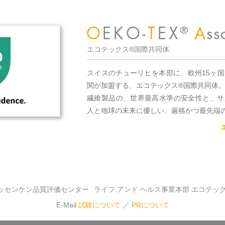
エコテックス®国際共同体
スイスのチューリヒを本部に、欧州15ヶ
関が加盟する、エコテックス®国際共同体
繊維製品の、世界最高水準の安全性と、サ
人と地球の未来に優しい、厳格かつ最先端
ッセンケン品質評価センター
ライフ アンド ヘルス事業本部 エコテッ
E-Mail
試験について
／
PRについて