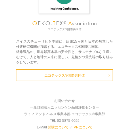
エコテックス®国際共同体
スイスのチューリヒを本部に、欧州15ヶ国と日本の独立した
検査研究機関が加盟する、エコテックス®国際共同体。
繊維製品の、世界最高水準の安全性と、サステナブルな生産に
むけて、人と地球の未来に優しい、厳格かつ最先端の取り組み
をしています。
エコテックス®国際共同体
お問い合わせ
一般財団法人ニッセンケン品質評価センター
ライフ アンド ヘルス事業本部 エコテックス®事業部
TEL 03-5875-6055
E-Mail
試験について
／
PRについて