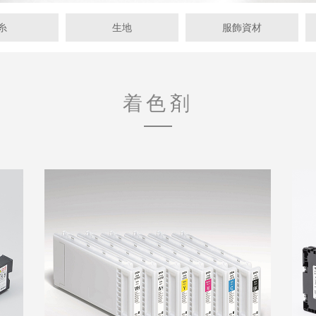
糸
生地
服飾資材
着色剤