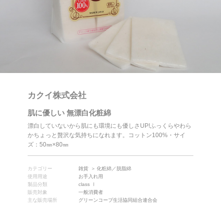
カクイ株式会社
肌に優しい 無漂白化粧綿
漂白していないから肌にも環境にも優しさUP!ふっくらやわら
かちょっと贅沢な気持ちになれます。コットン100%・サイ
ズ：50㎜×80㎜
カテゴリー
雑貨
化粧綿／脱脂綿
使用用途
お手入れ用
製品分類
class Ⅰ
販売対象
一般消費者
主な販売場所
グリーンコープ生活協同組合連合会