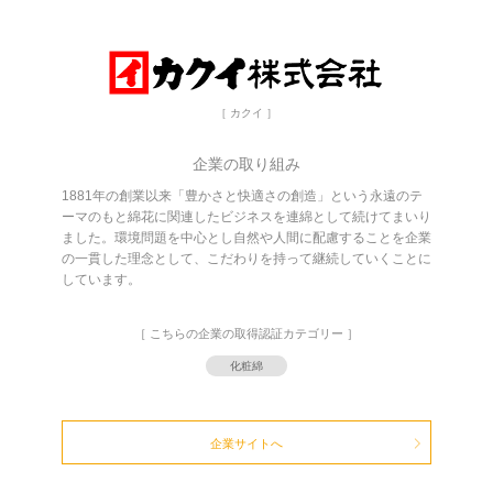
［ カクイ ］
企業の取り組み
1881年の創業以来「豊かさと快適さの創造」という永遠のテ
ーマのもと綿花に関連したビジネスを連綿として続けてまいり
ました。環境問題を中心とし自然や人間に配慮することを企業
の一貫した理念として、こだわりを持って継続していくことに
しています。
［ こちらの企業の取得認証カテゴリー ］
化粧綿
企業サイトへ