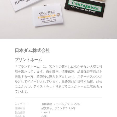
日本ダム株式会社
プリントネーム
「ブランドネーム」は、私たちの暮らしに欠かせない大切な役
割を果たしています。自他識別、情報伝達、品質保証等商品を
表象する一方、装飾的な魅力を演出したり、ステータスシンボ
ルとしてイメージされています。最終製品が目指す品質、品位
にふさわしいテイストをつくりあげることがネームに求められ
ています。
カテゴリー
服飾資材
ラベル／ワッペン等
使用用途
品質表示、ブランドラベル等
製品分類
class Ⅰ
販売対象
企業