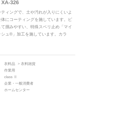
p XA-326
ーティングで、土や汚れが入りにくいよ
全体にコーティングを施しています。ピ
して掴みやすい、特殊スベリ止め「マイ
ッシュ®」加工を施しています。カラ
衣料品
衣料雑貨
作業用
class Ⅱ
企業・一般消費者
ホームセンター