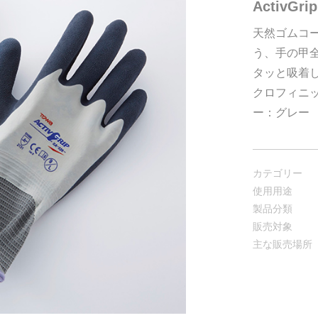
ActivGri
天然ゴムコ
う、手の甲
タッと吸着
クロフィニ
ー：グレー
カテゴリー
使用用途
製品分類
販売対象
主な販売場所