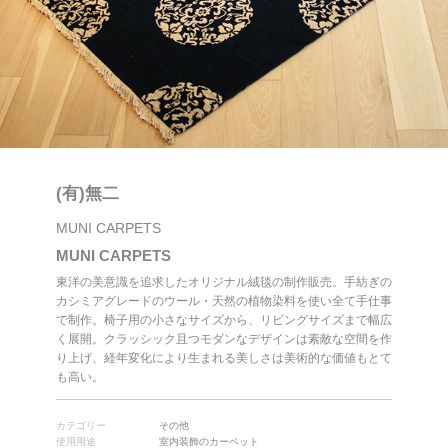
(有)無二
MUNI CARPETS
MUNI CARPETS
東洋の美意識を追求したオリジナル絨毯の制作販売。手紡ぎの
カシミアグレードのウール・天然の植物染料を使い全て手仕事
で制作。椅子用の小さなサイズから、リビングサイズまで幅広
く展開。クラッシック且つモダンなデザインは素敵な空間を作
り上げ、経年変化により生まれる美しさは美術的な価値もとて
も高い。
カテゴリー
その他
使用用途
室内装飾のカーペット