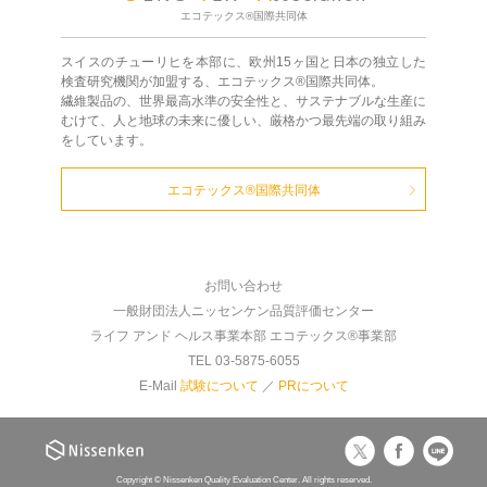
エコテックス®国際共同体
スイスのチューリヒを本部に、欧州15ヶ国と日本の独立した
検査研究機関が加盟する、エコテックス®国際共同体。
繊維製品の、世界最高水準の安全性と、サステナブルな生産に
むけて、人と地球の未来に優しい、厳格かつ最先端の取り組み
をしています。
エコテックス®国際共同体
お問い合わせ
一般財団法人ニッセンケン品質評価センター
ライフ アンド ヘルス事業本部 エコテックス®事業部
TEL 03-5875-6055
E-Mail
試験について
／
PRについて
Copyright © Nissenken Quality Evaluation Center. All rights reserved.