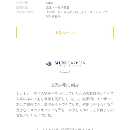
製品分類
class Ⅰ
販売対象
企業・一般消費者
主な販売場所
直営店、取引先店の店頭（インテリアショップ）、
設計事務所
製品ページへ
［ ムニ ］
企業の取り組み
もともと、本当の物を作ろうとしていたため素材自体がすべて
自然のものであり機械も使用していない。結果的にユーザーに
対して貢献でき、環境保全もできている。特別に今後もする予
定はなく今のクオリティを守り、向上してゆくことが何よりの
貢献だととらえている。
［ こちらの企業の取得認証カテゴリー ］