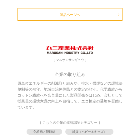
製品ページへ
［ マルサンサンギョウ ］
企業の取り組み
原単位エネルギーの削減取り組みや、排水・煤煙などの環境法
規制等の順守、地域自治体住民との協定の順守。化学繊維から
コットン繊維へを合言葉にした製品開発をはじめ、会社として
従業員の環境意識の向上を目指して、エコ検定の受験を奨励し
ています。
［ こちらの企業の取得認証カテゴリー ］
化粧綿／脱脂綿
雑貨（ベビー＆キッズ）