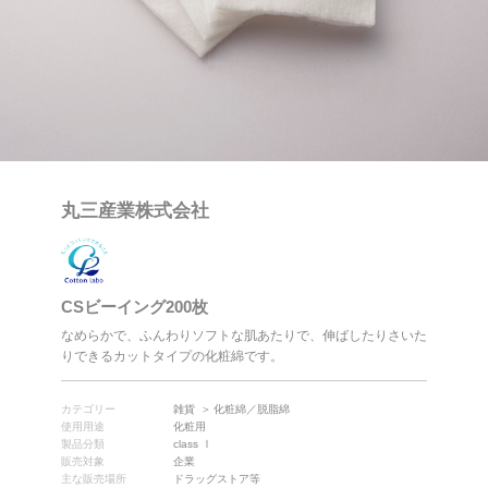
丸三産業株式会社
CSビーイング200枚
なめらかで、ふんわりソフトな肌あたりで、伸ばしたりさいた
りできるカットタイプの化粧綿です。
カテゴリー
雑貨
化粧綿／脱脂綿
使用用途
化粧用
製品分類
class Ⅰ
販売対象
企業
主な販売場所
ドラッグストア等