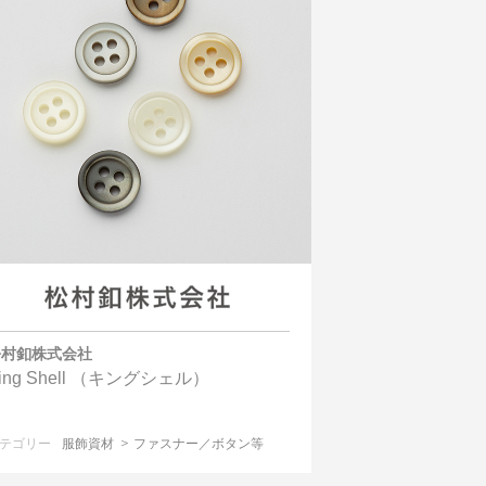
松村釦株式会社
ing Shell （キングシェル）
テゴリー
服飾資材
ファスナー／ボタン等