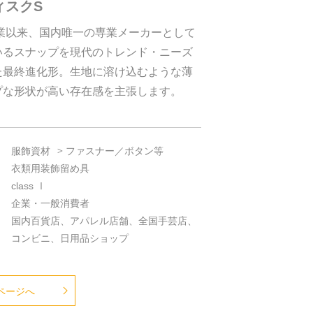
ィスクS
創業以来、国内唯一の専業メーカーとして
いるスナップを現代のトレンド・ニーズ
た最終進化形。生地に溶け込むような薄
プな形状が高い存在感を主張します。
服飾資材
ファスナー／ボタン等
衣類用装飾留め具
class Ⅰ
企業・一般消費者
国内百貨店、アパレル店舗、全国手芸店、
コンビニ、日用品ショップ
ページへ