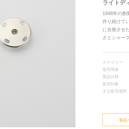
ライトデ
1948年の
作り続けて
に合致させ
さとシャー
カテゴリー
使用用途
製品分類
販売対象
主な販売場所
製品