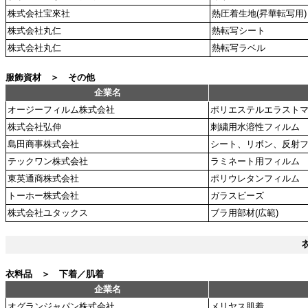
株式会社宝來社
熱圧着生地(昇華転写用)
株式会社丸仁
熱転写シート
株式会社丸仁
熱転写ラベル
服飾資材 ＞ その他
企業名
オージーフィルム株式会社
ポリエステルエラスト
株式会社弘伸
刺繍用水溶性フィルム
島田商事株式会社
シート、リボン、反射
テックワン株式会社
ラミネート用フィルム
東英通商株式会社
ポリウレタンフィルム
トーホー株式会社
ガラスビーズ
株式会社ユタックス
ブラ用部材(広範)
衣料品 ＞ 下着／肌着
企業名
オグランジャパン株式会社
メリヤス肌着