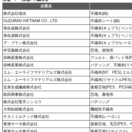
企業名
株式会社瑞光
不織布(綿)
SUZURAN VIETNAM CO., LTD
不織布シート(綿)
旭化成株式会社
不織布(キュプラ) ベン
旭化成株式会社
不織布(キュプラ) ベン
ア・プラン株式会社
不織布(キュプラ/レーヨ
伊豆義株式会社
芯地、袋地等
岩崎産業株式会社
フェルト、肩パット等(P
岩崎産業株式会社
パディング、不織布(リ
エム・エーライフマテリアルズ株式会社
不織布(NY、PES) エル
エム・エーライフマテリアルズ株式会社
不織布(リサイクルPES)
近泉合成繊維株式会社
接着芯地(PES、PES/綿
島田商事株式会社
芯地、裏地等
株式会社聖天シンユウ
パディング
大和紡績株式会社
機能性不織布
チカミミルテック株式会社
不織布(レーヨン)
東海サーモ株式会社
接着芯地、毛芯(PES、N
東海サーモ株式会社
接着芯地(リサイクル)