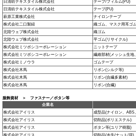
日清紡テキスタイル株式会社
テープ/フィルム(PU)
日清紡テキスタイル株式会社
テープ(PU)
萩原工業株式会社
ナイロンテープ
株式会社二口製紐
織ゴム、マスク用耳ゴ
北陸ウェブ株式会社
織ゴム
北陸ウェブ株式会社
平ゴム(リサイクル)
株式会社ミツボシコーポレーション
ニットテープ
株式会社ミツボシコーポレーション
繊維部材(メッシュ生地
株式会社ミノウラ
ゴムテープ
株式会社木馬
リボン(シルク等)
株式会社木馬
リボン(合繊多素材)
株式会社木馬
リボン(合繊)
服飾資材 ＞ ファスナー／ボタン等
企業名
株式会社アイリス
成型品(ナイロン、ABS
株式会社アイリス
切削品(ポリエステル)
株式会社アイリス
ボタン等(ユリア樹脂)
株式会社アイリス
切削品(水牛/ナット/貝)