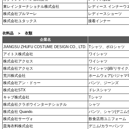
東レインターナショナル株式会社
レディース インナーウエ
株式会社ブルマーレ
レディースショーツ
株式会社ユタックス
接着インナー
衣料品 ＞ 衣類
企業名
JIANGSU ZHUFU COSTUME DESIGN CO., LTD.
Tシャツ、ポロシャツ
アイトス株式会社
ワイシャツ
株式会社アクセス
ワイシャツ
株式会社アクセス
ワイシャツ(綿/リサイクル
荒川株式会社
ホームウェア(パジャマ等
株式会社アン・ドゥー
パンツ、ジーンズ
株式会社STX
ドレスシャツ
キャブ株式会社
Tシャツ
株式会社クラボウインターナショナル
シャツ
株式会社 Quando.
パンツ、シャツ(デニム
株式会社サーヴォ
飲食店用ユニフォーム
皿海衣料株式会社
デニム/カラーパンツ