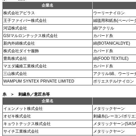
企業名
株式会社アビラス
ウーリーナイロン
王子ファイバー株式会社
絨毯用和紙糸(ペーパータ
河辺株式会社
綿/アクリル
GSIマルロンテックス株式会社
カバード糸
新内外綿株式会社
綿(BOTANICALDYE)
株式会社ダイヤ服飾
カバード糸
豊島株式会社
綿(FOOD TEXTILE)
マエダ繊維工業株式会社
カバード糸
三山株式会社
アクリル/綿、ウーリー
WAMPUM SYNTEX PRIVATE LIMITED
ポリエステル/ナイロン
糸 ＞ 刺繍糸／意匠糸等
企業名
イェンメット株式会社
メタリックヤーン
オゼキ株式会社
刺繍糸(レーヨン/ポリエ
キョウトテックス株式会社
メタリックヤーン(SASA
サイチ工業株式会社
メタリックヤーン