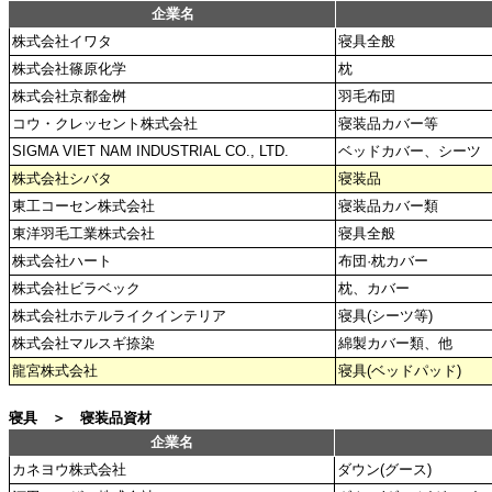
企業名
株式会社イワタ
寝具全般
株式会社篠原化学
枕
株式会社京都金桝
羽毛布団
コウ・クレッセント株式会社
寝装品カバー等
SIGMA VIET NAM INDUSTRIAL CO., LTD.
ベッドカバー、シーツ
株式会社シバタ
寝装品
東工コーセン株式会社
寝装品カバー類
東洋羽毛工業株式会社
寝具全般
株式会社ハート
布団·枕カバー
株式会社ビラベック
枕、カバー
株式会社ホテルライクインテリア
寝具(シーツ等)
株式会社マルスギ捺染
綿製カバー類、他
龍宮株式会社
寝具(ベッドパッド)
寝具 ＞ 寝装品資材
企業名
カネヨウ株式会社
ダウン(グース)