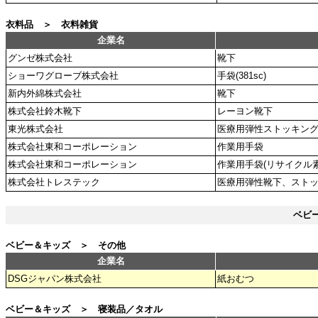
衣料品 ＞ 衣料雑貨
企業名
グンゼ株式会社
靴下
ショーワグローブ株式会社
手袋(381sc)
新内外綿株式会社
靴下
株式会社鈴木靴下
レーヨン靴下
東光株式会社
医療用弾性ストッキン
株式会社東和コーポレーション
作業用手袋
株式会社東和コーポレーション
作業用手袋(リサイクル素
株式会社トレステック
医療用弾性靴下、スト
ベビ
ベビー＆キッズ ＞ その他
企業名
DSGジャパン株式会社
紙おむつ
ベビー＆キッズ ＞ 寝装品／タオル