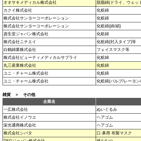
オオサキメディカル株式会社
脱脂綿(ドライ、ウェット
カクイ株式会社
化粧綿
株式会社サンヨーコーポレーション
化粧綿
株式会社サンヨーコーポレーション
化粧綿(綿/絹)
資生堂ジャパン株式会社
化粧綿
株式会社ニチエイ
化粧綿(封入タイプ)等
白鶴綿業株式会社
フェイスマスク等
株式会社ビューティメディカルサプライ
化粧綿
丸三産業株式会社
化粧綿
ユニ・チャーム株式会社
化粧綿
ユニ・チャーム株式会社
化粧綿(パルプ/レーヨン
雑貨 ＞ その他
企業名
一広株式会社
ぬいぐるみ
株式会社イノウエ
ヘアゴム
栄光通商株式会社
ヘアゴム
株式会社シバタ
口·鼻用 布製マスク
DSGジャパン株式会社
紙おむつ