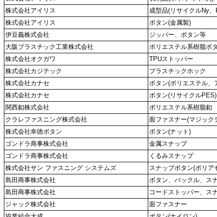
株式会社アイリス
成型品(リサイクルNy、P
株式会社アイリス
ボタン(金属製)
伊豆義株式会社
ジッパー、ボタン等
大阪プラスチック工業株式会社
ポリエステル系樹脂ボ
株式会社オクガワ
TPUストッパー
株式会社カジテック
プラスチックホック
株式会社カナセ
ボタン(ポリエステル、
株式会社カナセ
ボタン(リサイクルPES)
関西釦株式会社
ポリエステル系樹脂釦
クラレファスニング株式会社
面ファスナー(マジック
株式会社幸徳ボタン
ボタン(ナット)
ゴンドラ商事株式会社
金属スナップ
ゴンドラ商事株式会社
くるみスナップ
株式会社サン ファスニング システムズ
スナップボタン(ポリア
島田商事株式会社
ボタン、バックル、ス
島田商事株式会社
コードストッパー、ス
ジャック株式会社
面ファスナー
協業組合太成
ボタン(ナイロン)