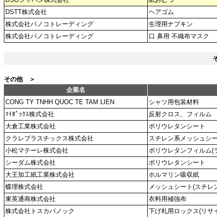
DSTT株式会社
ヘアゴム
株式会社パノコトレーディング
生理用ナプキン
株式会社パノコトレーディング
口 鼻用 不織布マスク
その他 ＞
企業名
CONG TY TNHH QUOC TE TAM LIEN
シャツ用包装材料
ﾏｲﾎﾟｯｸｽ株式会社
反射クロス、フィルム
大倉工業株式会社
ポリウレタンシート
クラレプラスチックス株式会社
スチレン系メッシュシート(
小松マテーレ株式会社
ポリウレタンフィルム(
シーダム株式会社
ポリウレタンシート
大王加工紙工業株式会社
ホルマリン吸収紙
蝶理株式会社
メッシュシート(スチレ
東英通商株式会社
衣料用補強布
株式会社トスカバノック
下げ札用ロックス(リサ