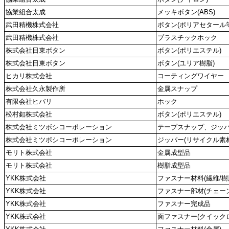
協業組合太成
メッキボタン(ABS)
武田精機株式会社
ボタン(ポリアセタール等
武田精機株式会社
プラスチックホック
株式会社日東ボタン
ボタン(ポリエステル)
株式会社日東ボタン
ボタン(ユリア樹脂)
ヒカリ株式会社
コーティングワイヤー
株式会社久永製作所
金属スナップ
有限会社ヒバリ
ホック
松村釦株式会社
ボタン(ポリエステル)
株式会社ミツボシコーポレーション
テープスナップ、ジッ
株式会社ミツボシコーポレーション
ジッパー(リサイクル素材
モリト株式会社
金属成型品
モリト株式会社
樹脂成型品
YKK株式会社
ファスナー材料(繊維/樹
YKK株式会社
ファスナー部材(チェーン
YKK株式会社
ファスナー完成品
YKK株式会社
面ファスナー(クイック