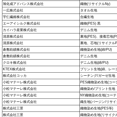
旭化成アドバンス株式会社
織物(リサイクルNy)
一広株式会社
タオル生地
宇仁繊維株式会社
合繊生地
エーアイシルク株式会社
織物(PES) 黒
カイハラ産業株式会社
デニム生地
清原株式会社
裏地(PES)、接着芯地(PE
清原株式会社
裏地、芯地(リサイクルP
倉敷紡績株式会社
織物染め生地(綿/PU)
倉敷紡績株式会社
デニム生地
クロキ株式会社
デニム生地(綿/PU)
KTEX株式会社
プリント生地(綿、レーヨ
株式会社コッカ
シーチング/ガーゼ生地
小松マテーレ株式会社
PES織物染め生地(コー
小松マテーレ株式会社
織物染め/プリント生地
小松マテーレ株式会社
NY織物染め生地(コーテ
小松マテーレ株式会社
織生地(バージン/リサイク
株式会社三景
織物染め生地(PES等)
株式会社三景
織物染め生地(リサイク