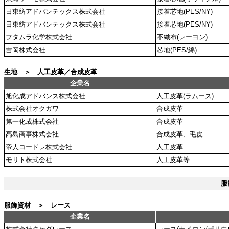
日東紡アドバンテックス株式会社
接着芯地(PES/NY)
日東紡アドバンテックス株式会社
接着芯地(PES/NY)
フタムラ化学株式会社
不織布(レーヨン)
吉岡株式会社
芯地(PES/綿)
生地 ＞ 人工皮革／合成皮革
企業名
旭化成アドバンス株式会社
人工皮革(ラムース)
株式会社オクガワ
合成皮革
第一化成株式会社
合成皮革
髙島商事株式会社
合成皮革、毛皮
帝人コードレ株式会社
人工皮革
モリト株式会社
人工皮革等
服
服飾資材 ＞ レース
企業名