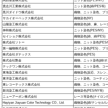
関西整染株式会社
ニット染色(PES/NY)
貴志川工業株式会社
ニット染色(綿/PES等)
黒川ダイドウ株式会社
織物、ニット染色、プリン
サカイオーベックス株式会社
織物染色(NY)
山陽染工株式会社
織物染色(綿、麻、レー
伸和株式会社
ニット染色(PES/NY)
セイショク株式会社
織物染色(綿、綿/PES)
株式会社ソトー
織物、ニット染色(PES/
第一編物株式会社
ニット染色(PES) 、プ
株式会社ダナックス
織物染色(PES)
株式会社艶金
織物、ニット染色(綿/ポ
テックワン株式会社
織物、ニット染色、コーテ
東海染工株式会社
織物染色(反応、スレン
東洋染工株式会社
ニット染色、コーティング
東レコーテックス株式会社
織物、ニット染色、コー
新潟染工株式会社
織物染色(PES/NY等)
ニューアーボン株式会社
レース等染色(ナイロン/
Hayiyan Jiayuan Color Technology CO., Ltd.
織物染色(綿/テンセル/