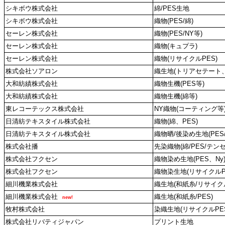
シキボウ株式会社
綿/PES生地
シキボウ株式会社
織物(PES/綿)
セーレン株式会社
織物(PES/NY等)
セーレン株式会社
織物(キュプラ)
セーレン株式会社
織物(リサイクルPES)
株式会社ソアロン
織生地(トリアセテート、
大和紡績株式会社
織物生機(PES等)
大和紡績株式会社
織物生機(綿等)
東レコーテックス株式会社
NY織物(コーティング等
日清紡テキスタイル株式会社
織物(綿、PES)
日清紡テキスタイル株式会社
織物晒/後染め生地(PES/
株式会社播
先染織物(綿/PES/テン
株式会社フクセン
織物染め生地(PES、Ny
株式会社フクセン
織物染生地(リサイクルP
細川機業株式会社
織生地(和紙糸/リサイクル
細川機業株式会社
織生地(和紙糸/PES)
new!
牧村株式会社
染織生地(リサイクルPE
株式会社リバティジャパン
プリント生地