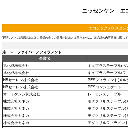
ニッセンケン エ
エコテックス® スタンダ
下記リストの認証対象は各企業様の全ての品番が対象とは限りません。各認証の内容詳細に関して
糸 ＞ ファイバー／フィラメント
企業名
旭化成株式会社
キュプラステープル(ベ
旭化成株式会社
キュプラステープル/フ
NBセーレン株式会社
PESフィラメント(メル
NBセーレン株式会社
PESコンジュゲート
オーミケンシ株式会社
レーヨンステープル
株式会社カネカ
モダクリルステープル(
株式会社カネカ
モダクリルステープル(
株式会社カネカ
モダクリルステープル(
株式会社カネカ
モダクリルフィラメント