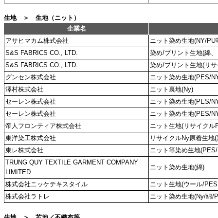
生地 ＞ 生地（ニット）
企業名
アサヒマカム株式会社
ニット染め生地(NY/PU
S&S FABRICS CO., LTD.
染め/プリント生地(綿、
S&S FABRICS CO., LTD.
染め/プリント生地(リサ
グンセン株式会社
ニット染め生地(PES/NY
澤村株式会社
ニット裏地(Ny)
セーレン株式会社
ニット染め生地(PES/NY
セーレン株式会社
ニット染め生地(PES/N
帝人フロンティア株式会社
ニット生地(リサイクルP
東洋染工株式会社
リサイクルNy原着生地(
東レ株式会社
ニット等染め生地(PES/
TRUNG QUY TEXTILE GARMENT COMPANY
ニット染め生地(綿)
LIMITED
株式会社ニッケテキスタイル
ニット生地(ウール/PES、
株式会社ラトレ
ニット染め生地(Ny/綿/P
生地 ＞ 芯地／不織布等