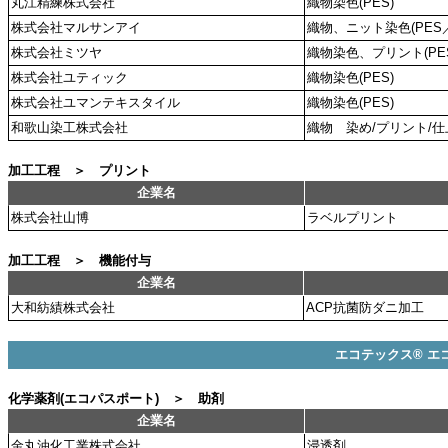
丸江精練株式会社
織物染色(PES)
株式会社マルサンアイ
織物、ニット染色(PES／
株式会社ミツヤ
織物染色、プリント(PES/
株式会社ユティック
織物染色(PES)
株式会社ユマンテキスタイル
織物染色(PES)
和歌山染工株式会社
織物 染め/プリント/
加工工程 ＞ プリント
企業名
株式会社山博
ラベルプリント
加工工程 ＞ 機能付与
企業名
大和紡績株式会社
ACP抗菌防ダニ加工
エコテックス® エコ
化学薬剤(エコパスポート) ＞ 助剤
企業名
金丸油化工業株式会社
浸透剤