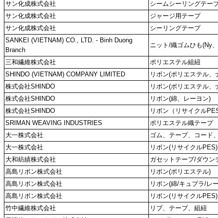
サン化成株式会社
シームシーリングテー
サン化成株式会社
ジャージ用テープ
サン化成株式会社
シーリングテープ
SANKEI (VIETNAM) CO., LTD. - Binh Duong
ニット/織ゴムひも(Ny、
Branch
三和繊維株式会社
ポリエステル組紐
SHINDO (VIETNAM) COMPANY LIMITED
リボン(ポリエステル、
株式会社SHINDO
リボン(ポリエステル、
株式会社SHINDO
リボン(綿、レーヨン)
株式会社SHINDO
リボン（リサイクルPES
SRIMAN WEAVING INDUSTRIES
ポリエステル織テープ
大一株式会社
ゴム、テープ、コード
大一株式会社
リボン(リサイクルPES)
大和紡績株式会社
ガセットテープ/ダウン
高島リボン株式会社
リボン(ポリエステル)
高島リボン株式会社
リボン(綿/キュプラ/レ
高島リボン株式会社
リボン(リサイクルPES)
竹中繊維株式会社
リブ、テープ、組紐