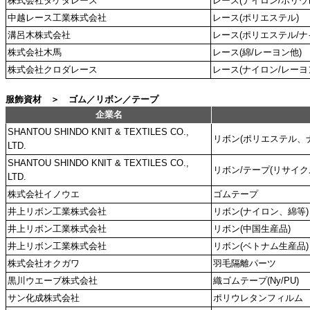
株式会社タケダレース
レース(ナイロン/ポリウ
中越レース工業株式会社
レース(ポリエステル)
溝呂木株式会社
レース(ポリエステル/ナ
株式会社木馬
レース(綿/レーヨン他)
株式会社クロダレース
レース(ナイロン/レーヨ
服飾資材 ＞ ゴム／リボン／テープ
企業名
SHANTOU SHINDO KNIT & TEXTILES CO.,
リボン(ポリエステル、
LTD.
SHANTOU SHINDO KNIT & TEXTILES CO.,
リボン/テープ(リサイクル
LTD.
株式会社イノウエ
ゴムテープ
井上リボン工業株式会社
リボン(ナイロン、綿等)
井上リボン工業株式会社
リボン(中国生産品)
井上リボン工業株式会社
リボン(ベトナム生産品)
株式会社オクガワ
羽毛隔離パーツ
黒川ウエーブ株式会社
織ゴムテープ(Ny/PU)
サン化成株式会社
ポリウレタンフィルム