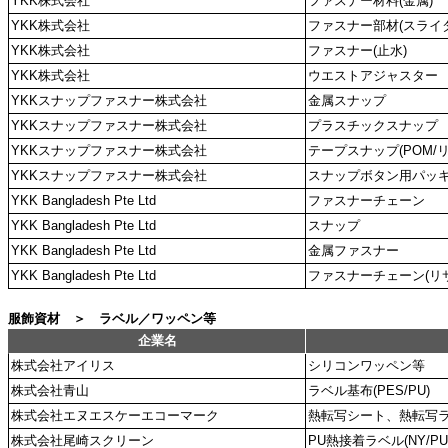
YKK株式会社
ファスナー材料(金属)
YKK株式会社
ファスナー部材(スライ
YKK株式会社
ファスナー(止水)
YKK株式会社
ウエストアジャスター
YKKスナップファスナー株式会社
金属スナップ
YKKスナップファスナー株式会社
プラスチックスナップ
YKKスナップファスナー株式会社
テープスナップ(POM/リ
YKKスナップファスナー株式会社
スナップボタン用パッ
YKK Bangladesh Pte Ltd
ファスナーチェーン
YKK Bangladesh Pte Ltd
スナップ
YKK Bangladesh Pte Ltd
金属ファスナー
YKK Bangladesh Pte Ltd
ファスナーチェーン(リ
服飾資材 ＞ ラベル／ワッペン等
企業名
株式会社アイリス
シリコンワッペン等
株式会社青山
ラベル基布(PES/PU)
株式会社エヌエスケーエコーマーク
熱転写シート、熱転写
株式会社尾崎スクリーン
PU熱接着ラベル(NY/PU