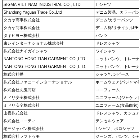
SIGMA VIET NAM INDUSTRIAL CO., LTD.
T-シャツ
Shandong Yaguan Trade Co.,Ltd
デニム製品、カラーパ
タカヤ商事株式会社
デニム/カラーパンツ
タカヤ商事株式会社
デニム綿/リサイクルPE
タキヒヨー株式会社
パンツ
東レインターナショナル株式会社
ドレスシャツ
株式会社ナイガイシャツ
ワイシャツ
NANTONG HONG TIAN GARMENT CO.,LTD.
ニットパンツ、トレー
NANTONG HONG TIAN GARMENT CO.,LTD.
ニットパンツ、トレー
株式会社播
シャツ/ワンピース
株式会社ファニーインターナショナル
ホームウェア(パジャマ等
株式会社丸鬼商店
ユニフォーム
ミドリ安全株式会社
ユニフォーム(ジャケッ
ミドリ安全株式会社
ユニフォーム(食品白衣)
山喜株式会社
ドレスシャツ、カジュ
株式会社ユニティ－
テンセルウェア
老三ジャパン株式会社
Tシャツ、ポロシャツ
株式会社ラフトゥモ
ジーンズ、パンツ、シ