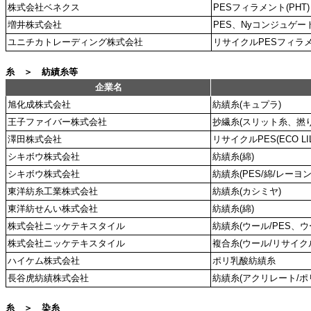
株式会社ベネクス
PESフィラメント(PHT)
増井株式会社
PES、Nyコンジュゲー
ユニチカトレーディング株式会社
リサイクルPESフィラ
糸 ＞ 紡績糸等
企業名
旭化成株式会社
紡績糸(キュプラ)
王子ファイバー株式会社
抄繊糸(スリット糸、撚り
澤田株式会社
リサイクルPES(ECO LILY,
シキボウ株式会社
紡績糸(綿)
シキボウ株式会社
紡績糸(PES/綿/レーヨン
東洋紡糸工業株式会社
紡績糸(カシミヤ)
東洋紡せんい株式会社
紡績糸(綿)
株式会社ニッケテキスタイル
紡績糸(ウール/PES、ウー
株式会社ニッケテキスタイル
複合糸(ウール/リサイクル
ハイケム株式会社
ポリ乳酸紡績糸
長谷虎紡績株式会社
紡績糸(アクリレート/ポ
糸 ＞ 染糸