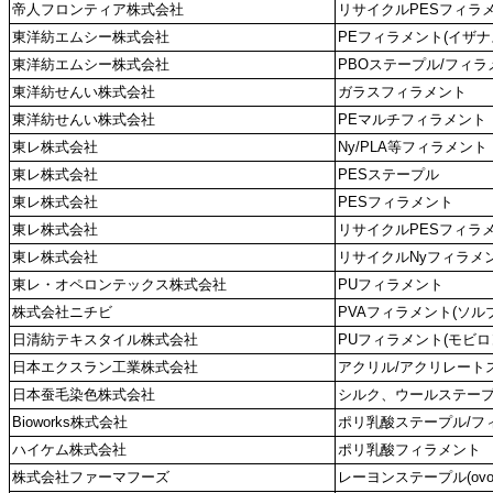
帝人フロンティア株式会社
リサイクルPESフィラメン
東洋紡エムシー株式会社
PEフィラメント(イザナ
東洋紡エムシー株式会社
PBOステープル/フィラ
東洋紡せんい株式会社
ガラスフィラメント
東洋紡せんい株式会社
PEマルチフィラメント
東レ株式会社
Ny/PLA等フィラメント
東レ株式会社
PESステープル
東レ株式会社
PESフィラメント
東レ株式会社
リサイクルPESフィラ
東レ株式会社
リサイクルNyフィラメ
東レ・オペロンテックス株式会社
PUフィラメント
株式会社ニチビ
PVAフィラメント(ソル
日清紡テキスタイル株式会社
PUフィラメント(モビロ
日本エクスラン工業株式会社
アクリル/アクリレート
日本蚕毛染色株式会社
シルク、ウールステー
Bioworks株式会社
ポリ乳酸ステープル/フ
ハイケム株式会社
ポリ乳酸フィラメント
株式会社ファーマフーズ
レーヨンステープル(ovove