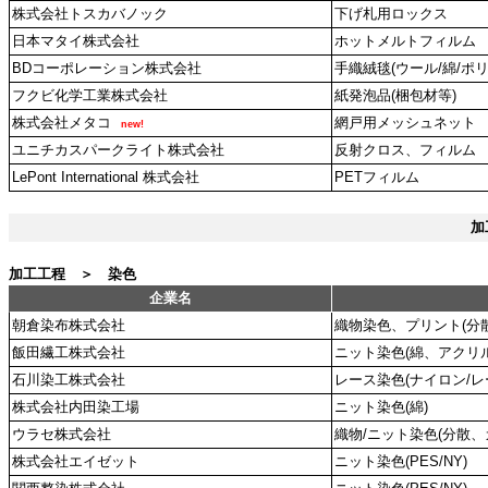
株式会社トスカバノック
下げ札用ロックス
日本マタイ株式会社
ホットメルトフィルム
BDコーポレーション株式会社
手織絨毯(ウール/綿/ポ
フクビ化学工業株式会社
紙発泡品(梱包材等)
株式会社メタコ
網戸用メッシュネット
new!
ユニチカスパークライト株式会社
反射クロス、フィルム
LePont International 株式会社
PETフィルム
加
加工工程 ＞ 染色
企業名
朝倉染布株式会社
織物染色、プリント(分
飯田繊工株式会社
ニット染色(綿、アクリル
石川染工株式会社
レース染色(ナイロン/レ
株式会社内田染工場
ニット染色(綿)
ウラセ株式会社
織物/ニット染色(分散、
株式会社エイゼット
ニット染色(PES/NY)