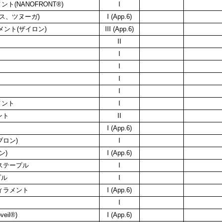
ト(NANOFRONT®)
I
ス、ツヌーガ)
I (App.6)
メント(ザイロン)
III (App.6)
II
I
I
I
I
メント
I
ント
II
I (App.6)
ブロン)
I
ン)
I (App.6)
ステープル
I
プル
I
ィラメント
I (App.6)
I
il®)
I (App.6)