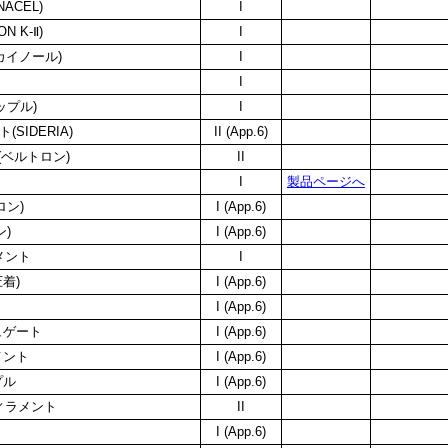
ACEL)
I
 K-Ⅱ)
I
カイノール)
I
I
ップル)
I
SIDERIA)
II (App.6)
(ベルトロン)
II
I
製品ページへ
ロン)
I (App.6)
ン)
I (App.6)
メント
I
着)
I (App.6)
I (App.6)
ュゲート
I (App.6)
メント
I (App.6)
プル
I (App.6)
フィラメント
II
I (App.6)