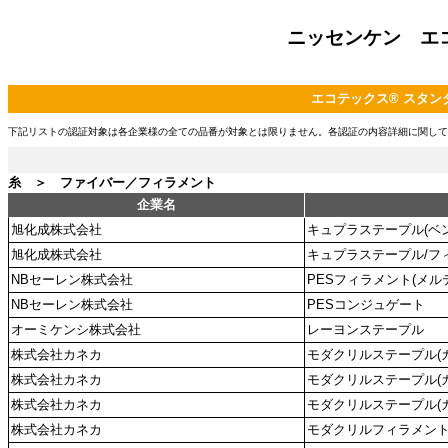
ニッセンケン エ
エコテックス® スタンダ
下記リストの認証対象は各企業様の全ての品番が対象とは限りません。各認証の内容詳細に関して
糸 ＞ ファイバー／フィラメント
企業名
旭化成株式会社
キュプラステープル(ベ
旭化成株式会社
キュプラステープル/フ
NBセーレン株式会社
PESフィラメント(メル
NBセーレン株式会社
PESコンジュゲート
オーミケンシ株式会社
レーヨンステープル
株式会社カネカ
モダクリルステープル(
株式会社カネカ
モダクリルステープル(
株式会社カネカ
モダクリルステープル(
株式会社カネカ
モダクリルフィラメント