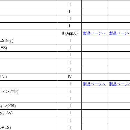
II
I
II
I
II (App.6)
製品ページへ
製品ページ
S,Nｙ)
II
ES)
II
II
II
II
ン)
IV
II
製品ページへ
製品ページ
ティング等)
II
II
ィング等)
II
ルNy)
II
II
ルPES)
II