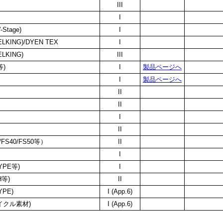
III
I
tage)
I
ING)/DYEN TEX
I
KING)
III
等)
I
製品ページへ
I
製品ページへ
II
II
I
II
S40/FS50等）
II
I
PE等)
I
等)
II
PE)
I (App.6)
イクル素材)
I (App.6)