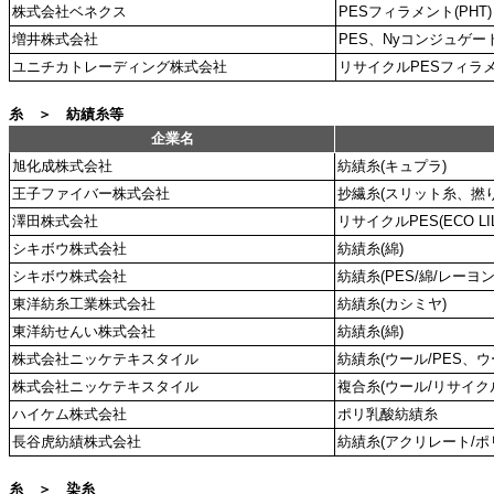
株式会社ベネクス
PESフィラメント(PHT)
増井株式会社
PES、Nyコンジュゲー
ユニチカトレーディング株式会社
リサイクルPESフィラ
糸 ＞ 紡績糸等
企業名
旭化成株式会社
紡績糸(キュプラ)
王子ファイバー株式会社
抄繊糸(スリット糸、撚り
澤田株式会社
リサイクルPES(ECO LILY,
シキボウ株式会社
紡績糸(綿)
シキボウ株式会社
紡績糸(PES/綿/レーヨン
東洋紡糸工業株式会社
紡績糸(カシミヤ)
東洋紡せんい株式会社
紡績糸(綿)
株式会社ニッケテキスタイル
紡績糸(ウール/PES、ウー
株式会社ニッケテキスタイル
複合糸(ウール/リサイクル
ハイケム株式会社
ポリ乳酸紡績糸
長谷虎紡績株式会社
紡績糸(アクリレート/ポ
糸 ＞ 染糸