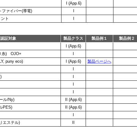
I (App.6)
トファイバー(導電)
I
メント
I
認証対象
製品クラス
製品例１
製品例２
I (App.6)
糸) OJO+
I
 puny eco)
I (App.6)
製品ページへ
I
)
I
I
I
ル/Ny)
II (App.6)
PES)
II (App.6)
I
リエステル)
II