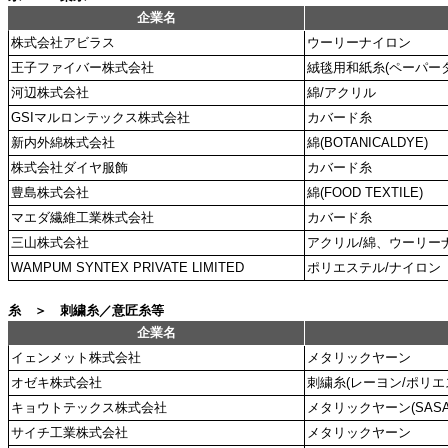
企業名
株式会社アビラス
ウーリーナイロン
王子ファイバー株式会社
絨毯用和紙糸(ペーパータ
河辺株式会社
綿/アクリル
GSIマルロンテックス株式会社
カバード糸
新内外綿株式会社
綿(BOTANICALDYE)
株式会社ダイヤ服飾
カバード糸
豊島株式会社
綿(FOOD TEXTILE)
マエダ繊維工業株式会社
カバード糸
三山株式会社
アクリル/綿、ウーリー
WAMPUM SYNTEX PRIVATE LIMITED
ポリエステル/ナイロン
糸 ＞ 刺繍糸／意匠糸等
企業名
イェンメット株式会社
メタリックヤーン
オゼキ株式会社
刺繍糸(レーヨン/ポリエ
キョウトテックス株式会社
メタリックヤーン(SASA
サイチ工業株式会社
メタリックヤーン