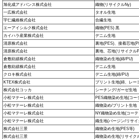
旭化成アドバンス株式会社
織物(リサイクルNy)
一広株式会社
タオル生地
宇仁繊維株式会社
合繊生地
エーアイシルク株式会社
織物(PES) 黒
カイハラ産業株式会社
デニム生地
清原株式会社
裏地(PES)、接着芯地(PE
清原株式会社
裏地、芯地(リサイクルP
倉敷紡績株式会社
織物染め生地(綿/PU)
倉敷紡績株式会社
デニム生地
クロキ株式会社
デニム生地(綿/PU)
KTEX株式会社
プリント生地(綿、レーヨ
株式会社コッカ
シーチング/ガーゼ生地
小松マテーレ株式会社
PES織物染め生地(コー
小松マテーレ株式会社
織物染め/プリント生地
小松マテーレ株式会社
NY織物染め生地(コーテ
小松マテーレ株式会社
織生地(バージン/リサイク
株式会社三景
織物染め生地(PES等)
株式会社三景
織物染め生地(リサイク