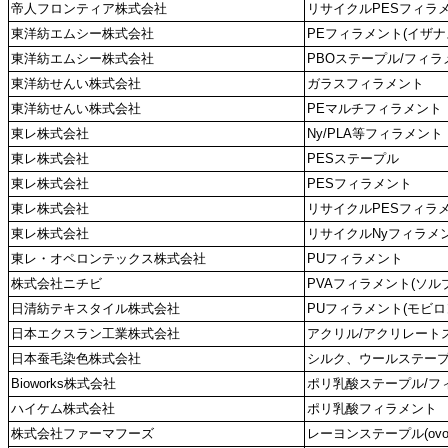
帝人フロンティア株式会社
リサイクルPESフィラメン
東洋紡エムシー株式会社
PEフィラメント(イザナ
東洋紡エムシー株式会社
PBOステープル/フィラ
東洋紡せんい株式会社
ガラスフィラメント
東洋紡せんい株式会社
PEマルチフィラメント
東レ株式会社
Ny/PLA等フィラメント
東レ株式会社
PESステープル
東レ株式会社
PESフィラメント
東レ株式会社
リサイクルPESフィラ
東レ株式会社
リサイクルNyフィラメ
東レ・オペロンテックス株式会社
PUフィラメント
株式会社ニチビ
PVAフィラメント(ソル
日清紡テキスタイル株式会社
PUフィラメント(モビロ
日本エクスラン工業株式会社
アクリル/アクリレート
日本蚕毛染色株式会社
シルク、ウールステー
Bioworks株式会社
ポリ乳酸ステープル/フ
ハイケム株式会社
ポリ乳酸フィラメント
株式会社ファーマフーズ
レーヨンステープル(ovove