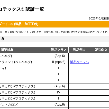
コテックス® 認証一覧
2026年6月末
ード100 (製品・加工工程)
は、各企業様にお問い合わせ願います。
※黄色掛け部分の項目は他分野と重複認証になっています
糸
認証対象
製品クラス
製品例１
製品例２
ンベルグ)
I (App.6)
ィラメント(ベンベルグ)
II (App.6)
製品ページへ
ティ)
I
I
I
カネカロン/プロテックス)
I (App.6)
カネカロン/プロテックス)
IV
カネカロン/プロテックス)
I
(カネカロン)
I (App.6)